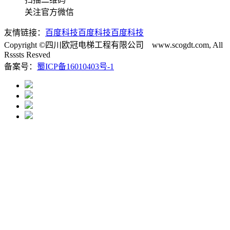
关注官方微信
友情链接：
百度科技
百度科技
百度科技
Copyright ©四川欧冠电梯工程有限公司 www.scogdt.com, All
Rsssts Resved
备案号：
蜀ICP备16010403号-1