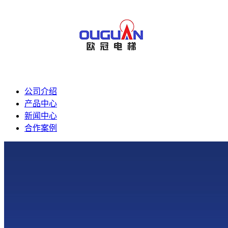
公司介绍
产品中心
新闻中心
合作案例