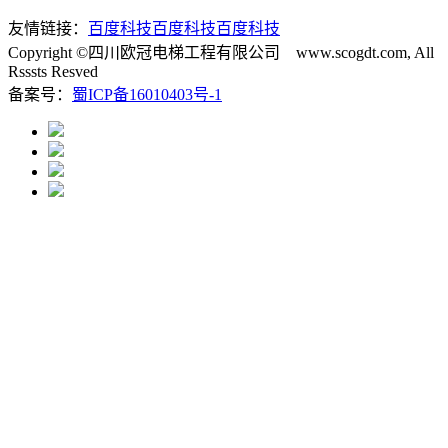
友情链接：
百度科技
百度科技
百度科技
Copyright ©四川欧冠电梯工程有限公司 www.scogdt.com, All
Rsssts Resved
备案号：
蜀ICP备16010403号-1