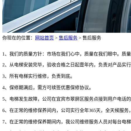
你现在的位置：
网站首页
>
售后服务
>
售后服务
1、我们的质量方针：市场在我们心中，质量在我们眼中。质
2、从电梯安装完毕，验收合格之日起壹年内，负责对产品实
3、所有电梯实行维修，负责到底。
4、保修期满后，需方可续签优惠保修协议。
5、电梯发生故障，公司在宜宾市翠屏区服务点接到用户电话的
6、在正常的维修保养间内，公司实行全年365天，全天候服
7、在正常的维修保养期间内，我公司维修服务人员对每台电梯