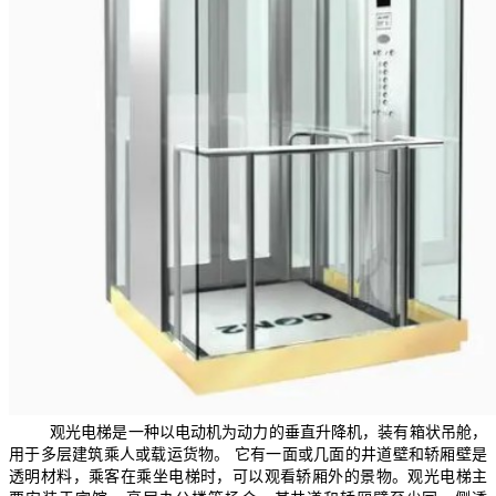
观光电梯是一种以‌电动机为动力的垂直升降机，装有箱状吊舱，
用于多层建筑乘人或载运货物。 它有一面或几面的‌井道壁和轿厢壁是
透明材料，乘客在乘坐电梯时，可以观看轿厢外的景物。观光电梯主