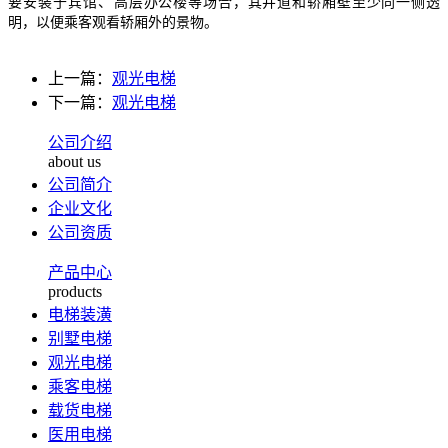
要安装于‌宾馆、‌高层办公楼等场合，其井道和轿厢壁至少同一侧透
明，以便乘客观看轿厢外的景物。
上一篇：
观光电梯
下一篇：
观光电梯
公司介绍
about us
公司简介
企业文化
公司资质
产品中心
products
电梯装潢
别墅电梯
观光电梯
乘客电梯
载货电梯
医用电梯