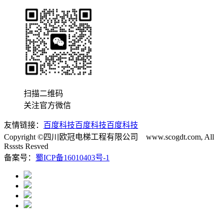
扫描二维码
关注官方微信
友情链接：
百度科技
百度科技
百度科技
Copyright ©四川欧冠电梯工程有限公司 www.scogdt.com, All
Rsssts Resved
备案号：
蜀ICP备16010403号-1